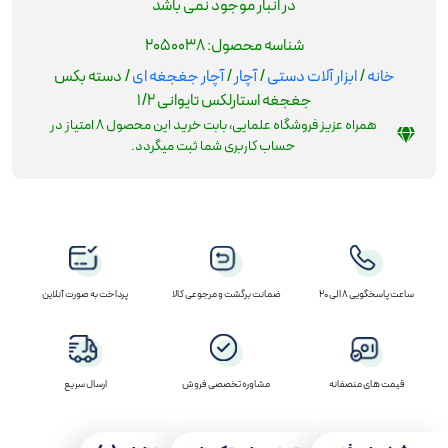
در انبار موجود نمی باشد
شناسه محصول:
2050038
خانه
/
ابزار آلات دستی
/
آچار
/
آچار جغجغه ای
/ دسته بکس
جغجغه استارلکس تایوانی 1/2
همراه عزیز فروشگاه علمایی، بابت خرید این محصول
8
امتیاز در
حساب کاربری شما ثبت میگردد.
ساعت پاسخگویی 8 الی 20
ضمانت برگشت و مرجوعی کالا
پرداخت به صورت آنلاین
قیمت های منصفانه
مشاوره تخصصی فروش
ارسال سریع