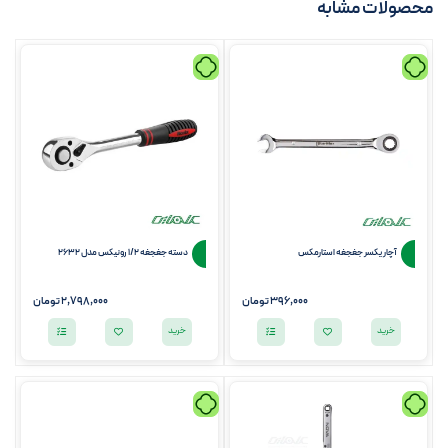
محصولات مشابه
آچار یکسر جغجغه استارمکس
دسته جغجغه 1/2 رونیکس مدل 2632
396,000 تومان
2,798,000
تومان
خرید
خرید