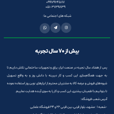
09917964587
051-37291839
شبکه های اجتماعی ما:
بیش از 70 سال تجربه
پس از هفتاد سال تجربه در صنعت ابزار، یراق و تجهیزات ساختمانی تلاش داریم تا
به جهت همگام‌سازی این کسب و کار دیرینه با دانش روز و به واقع تسهیل
شیوه‌های فروش و عرضه کالا به مشتریان محترم از ابزارهای نوین روز استفاده نموده
تا بتوانیم با اطمینان بیشتری، این کسب و کار را به سوی آینده هدایت نماییم.
آدرس شعب فروشگاه:
-شعبه 1 : مشهد، بلوار قرنی، بین قرنی 22 و 24 فروشگاه علمایی