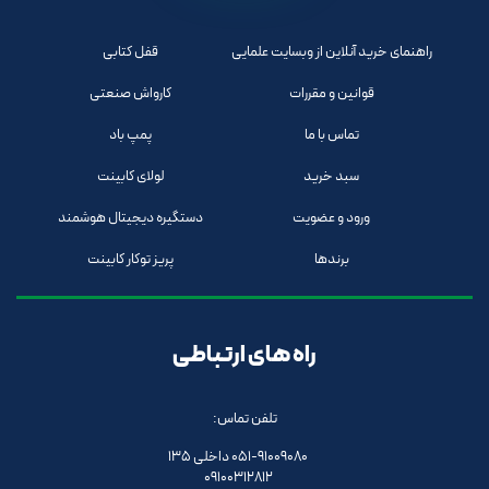
راهنمای خرید آنلاین از وبسایت علمایی
قفل کتابی
قوانین و مقررات
کارواش صنعتی
تماس با ما
پمپ باد
سبد خرید
لولای کابینت
ورود و عضویت
دستگیره دیجیتال هوشمند
برندها
پریز توکار کابینت
راه های ارتباطی
تلفن تماس:
051-91009080 داخلی 135
09100312812