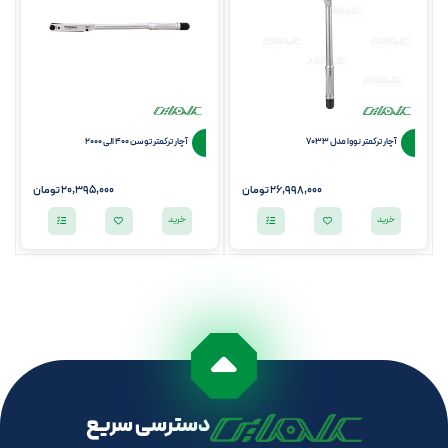
آچار ترکمتر نووا مدل 7033
آچار ترکمتر توسن 400 الی 2000
26,998,000
تومان
20,395,000
تومان
خرید
خرید
دسترسی سریع