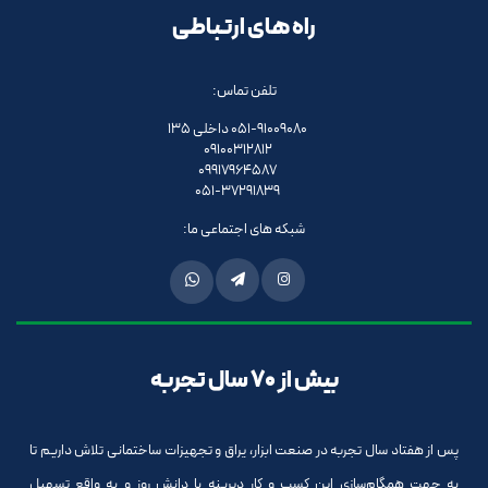
راه های ارتباطی
تلفن تماس:
051-91009080 داخلی 135
09100312812
09917964587
051-37291839
شبکه های اجتماعی ما:
بیش از 70 سال تجربه
پس از هفتاد سال تجربه در صنعت ابزار، یراق و تجهیزات ساختمانی تلاش داریم تا
به جهت همگام‌سازی این کسب و کار دیرینه با دانش روز و به واقع تسهیل