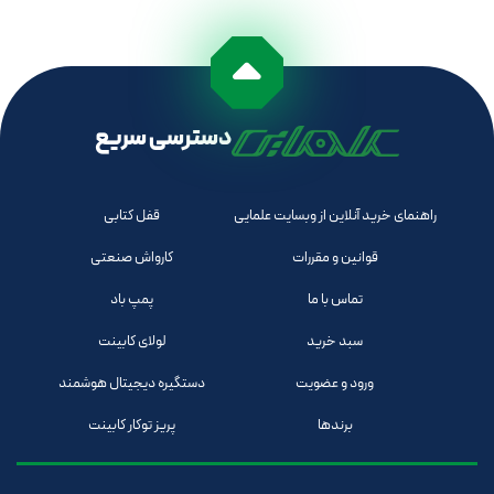
دسترسی سریع
راهنمای خرید آنلاین از وبسایت علمایی
قفل کتابی
قوانین و مقررات
کارواش صنعتی
تماس با ما
پمپ باد
سبد خرید
لولای کابینت
ورود و عضویت
دستگیره دیجیتال هوشمند
برندها
پریز توکار کابینت