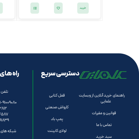
خرید
خ
دسترسی سریع
راه های 
تلفن 
راهنمای خرید آنلاین از وبسایت
قفل کتابی
علمایی
051-91009080 داخل
کارواش صنعتی
2812
قوانین و مقررات
4587
پمپ باد
91839
تماس با ما
لولای کابینت
شبکه های ا
سبد خرید