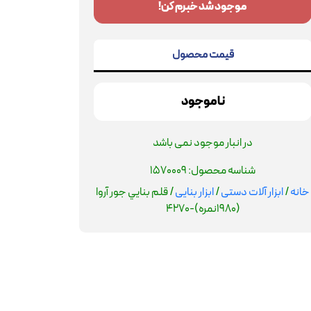
موجود شد خبرم کن!
قیمت محصول
ناموجود
در انبار موجود نمی باشد
شناسه محصول:
1570009
خانه
/
ابزار آلات دستی
/
ابزار بنایی
/ قلم بنايي جور آروا
(1980نمره)-4270