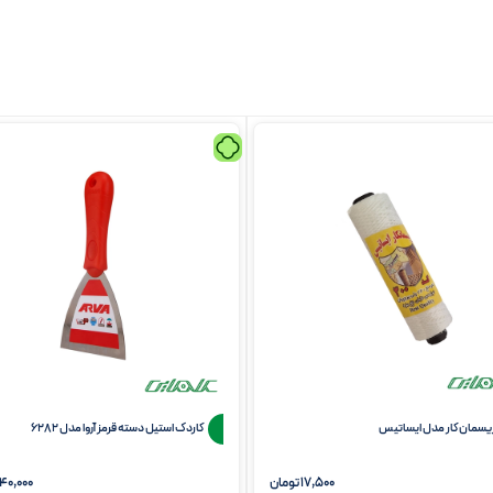
یسمان کار مدل ایساتیس
کاردک استیل دسته قرمز آروا مدل 6282
17,500 تومان
140,000