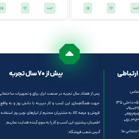
رید
خرید
ارتباطی
بیش از 70 سال تجربه
تماس:
پس از هفتاد سال تجربه در صنعت ابزار، یراق و تجهیزات ساختمانی 
ی 135
جهت همگام‌سازی این کسب و کار دیرینه با دانش روز و به واقع
0910031
فروش و عرضه کالا به مشتریان محترم از ابزارهای نوین روز استفاده ن
0991796
051-372
اطمینان بیشتری، این کسب و کار را به سوی آینده هدایت نماییم.
جتماعی ما:
آدرس شعب فروشگاه: