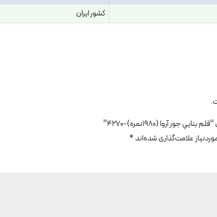
کشور ایران
.
جور آروا (1980نمره)-4270”
دنیاز علامت‌گذاری شده‌اند
*