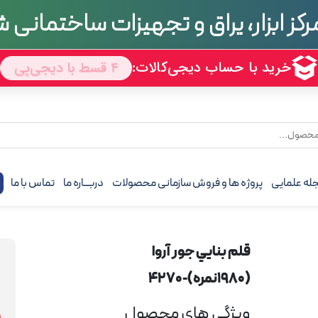
تجربه
70 سال
رکز ابزار، یراق و تجهیزات ساختمانی
له علمایی
پروژه ها و فروش سازمانی محصولات
دربـــاره ما
تماس با ما
ف
قلم بنايي جور آروا
(1980نمره)-4270
ویژگی های محصول