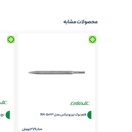
محصولات مشابه
قلم نوک تیز رونیکس مدل RH-5023
نخ ر
279,800
تومان