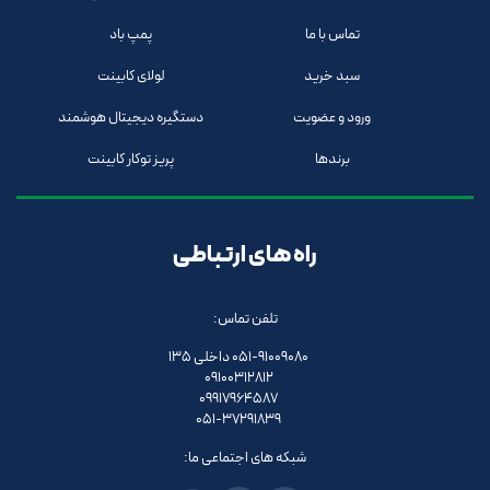
تماس با ما
پمپ باد
سبد خرید
لولای کابینت
ورود و عضویت
دستگیره دیجیتال هوشمند
برندها
پریز توکار کابینت
راه های ارتباطی
تلفن تماس:
051-91009080 داخلی 135
09100312812
09917964587
051-37291839
شبکه های اجتماعی ما: