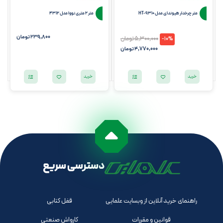
متر چرخدار هیوندای مدل HT-9310
متر 2 متری نووا مدل 4312
239,800
تومان
5,300,000
تومان
-10%
4,770,000
تومان
خرید
خرید
دسترسی سریع
راهنمای خرید آنلاین از وبسایت علمایی
قفل کتابی
قوانین و مقررات
کارواش صنعتی