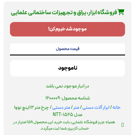
فروشگاه ابزار، یراق و تجهیزات ساختمانی علمایی
موجود شد خبرم کن!
قیمت محصول
ناموجود
در انبار موجود نمی باشد
شناسه محصول:
1200009
خانه
/
ابزار آلات دستی
/
متر
/
متر دستی
/ چرخ متر 12 اینچ نووا
مدل NTT-1525
همراه عزیز فروشگاه علمایی، بابت خرید این محصول
159
امتیاز در
حساب کاربری شما ثبت میگردد.