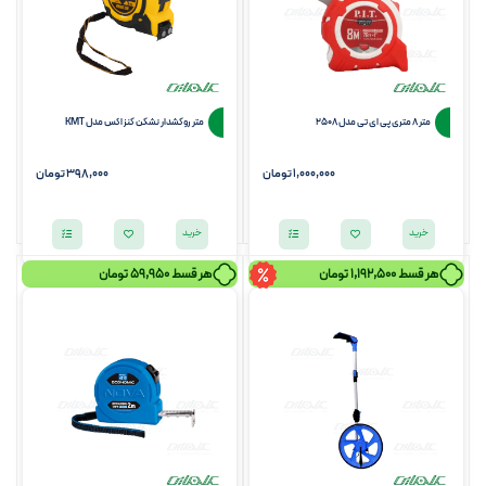
متر 8 متری پی ای تی مدل 2508
متر روکشدار نشکن کنزاکس مدل KMT
1,000,000
تومان
398,000 تومان
خرید
خرید
هر قسط
1,192,500
تومان
هر قسط
59,950
تومان