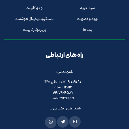
سبد خرید
لولای کابینت
ورود و عضویت
دستگیره دیجیتال هوشمند
برندها
پریز توکار کابینت
راه های ارتباطی
تلفن تماس:
051-91009080 داخلی 135
09100312812
09917964587
051-37291839
شبکه های اجتماعی ما: