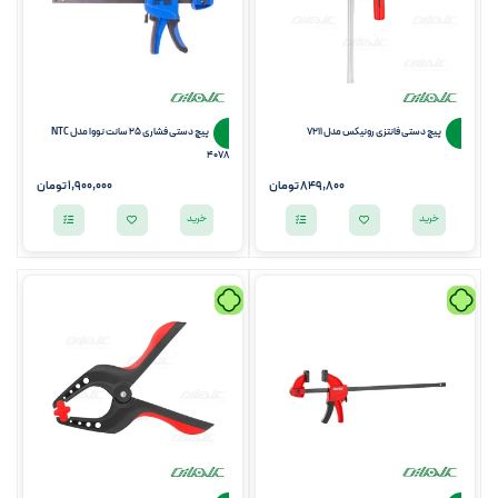
پیچ دستی فانتزی رونیکس مدل 7211
پیچ دستی فشاری 25 سانت نووا مدل NTC
4078
849,800
تومان
1,900,000
تومان
خرید
خرید