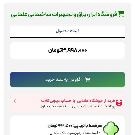
فروشگاه ابزار، یراق و تجهیزات ساختمانی علمایی
قیمت محصول
3,998,000
تومان
پیچ
دستی
افزودن به سبد خرید
فشاری
سوپر
25
سانت
رونیکس
مدل
RH-
هر قسط با ترب‌پی:
999,500
تومان
7525
۴ قسط ماهانه. بدون سود، چک و ضامن.