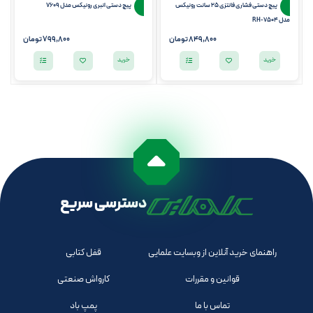
پیچ دستی فشاری فانتزی 25 سانت رونیکس
پیچ دستی انبری رونیکس مدل 7609
مدل RH-7504
849,800
تومان
799,800
تومان
خرید
خرید
دسترسی سریع
راهنمای خرید آنلاین از وبسایت علمایی
قفل کتابی
قوانین و مقررات
کارواش صنعتی
تماس با ما
پمپ باد