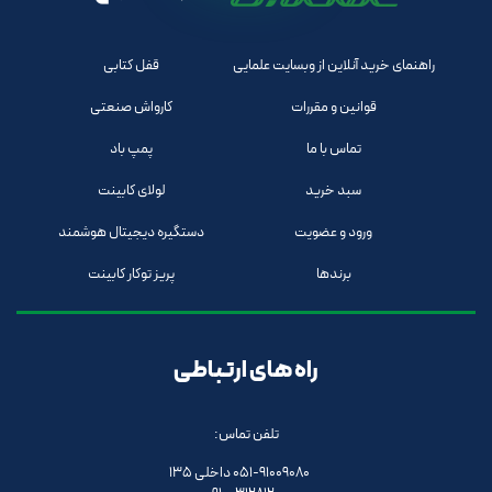
راهنمای خرید آنلاین از وبسایت علمایی
قفل کتابی
قوانین و مقررات
کارواش صنعتی
تماس با ما
پمپ باد
سبد خرید
لولای کابینت
ورود و عضویت
دستگیره دیجیتال هوشمند
برندها
پریز توکار کابینت
راه های ارتباطی
تلفن تماس:
051-91009080 داخلی 135