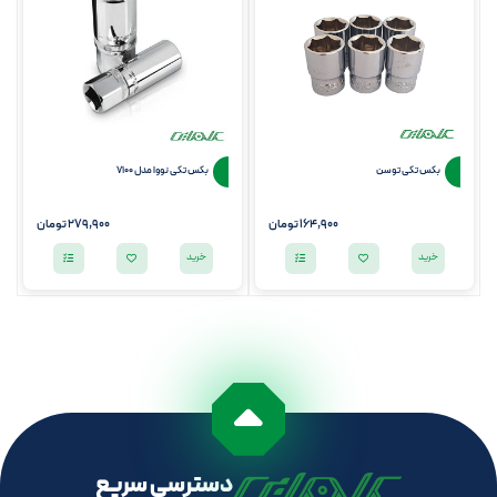
بکس تکی توسن
بکس تکی نووا مدل 7100
164,900 تومان
279,900 تومان
خرید
خرید
دسترسی سریع