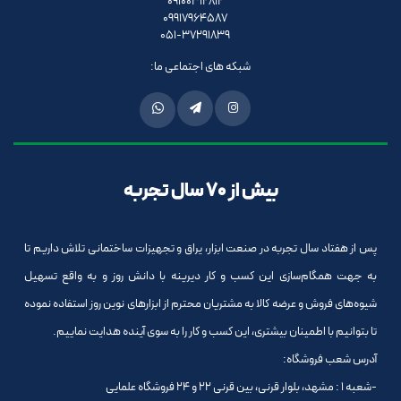
09100312812
09917964587
051-37291839
شبکه های اجتماعی ما:
بیش از 70 سال تجربه
پس از هفتاد سال تجربه در صنعت ابزار، یراق و تجهیزات ساختمانی تلاش داریم تا
به جهت همگام‌سازی این کسب و کار دیرینه با دانش روز و به واقع تسهیل
شیوه‌های فروش و عرضه کالا به مشتریان محترم از ابزارهای نوین روز استفاده نموده
تا بتوانیم با اطمینان بیشتری، این کسب و کار را به سوی آینده هدایت نماییم.
آدرس شعب فروشگاه:
-شعبه 1 : مشهد، بلوار قرنی، بین قرنی 22 و 24 فروشگاه علمایی