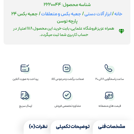
شناسه محصول:
2220044
خانه
/
ابزار آلات دستی
/
جعبه بکس و متعلقات
/ جعبه بکس 24
پارچه توسن
همراه عزیز فروشگاه علمایی، بابت خرید این محصول
178
امتیاز در
حساب کاربری شما ثبت میگردد.
ساعت پاسخگویی 8 الی 20
ضمانت برگشت و مرجوعی کالا
پرداخت به صورت آنلاین
قیمت های منصفانه
مشاوره تخصصی فروش
ارسال سریع
مشخصات فنی
توضیحات تکمیلی
نظرات (0)