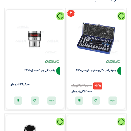
جعبه بکس 40 پارچه هیوندای مدل 9140
بکس تکی رونیکس مدل 2675
329,800
تومان
9,680,000
تومان
-10%
8,712,000
تومان
خرید
خرید