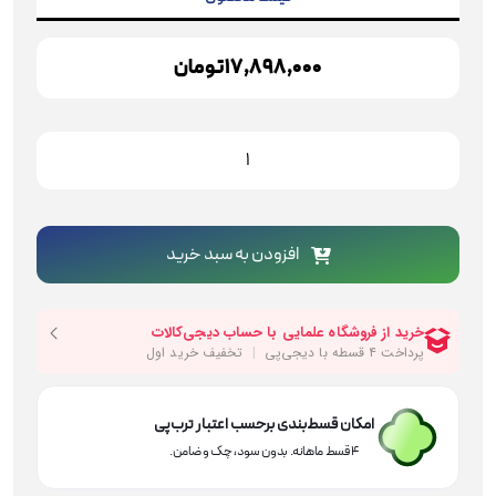
17,898,000
تومان
جعبه
بکس
24
پارچه
توسن
افزودن به سبد خرید
عدد
امکان قسط‌بندی برحسب اعتبار ترب‌پی
۴ قسط ماهانه. بدون سود، چک و ضامن.