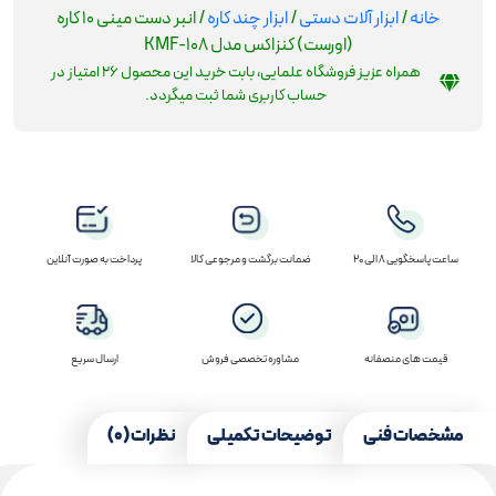
خانه
/
ابزار آلات دستی
/
ابزار چند کاره
/ انبر دست مینی 10 کاره
(اورست) کنزاکس مدل KMF-108
همراه عزیز فروشگاه علمایی، بابت خرید این محصول
26
امتیاز در
حساب کاربری شما ثبت میگردد.
ساعت پاسخگویی 8 الی 20
ضمانت برگشت و مرجوعی کالا
پرداخت به صورت آنلاین
قیمت های منصفانه
مشاوره تخصصی فروش
ارسال سریع
مشخصات فنی
توضیحات تکمیلی
نظرات (0)