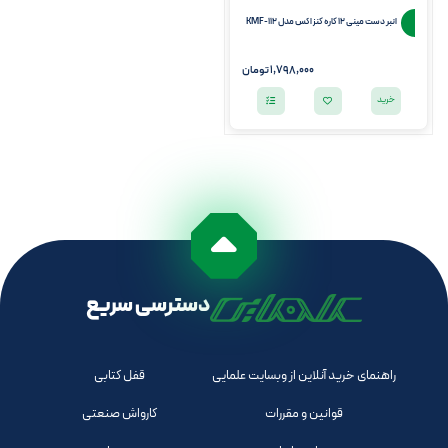
انبر دست مینی 12 کاره کنزاکس مدل KMF-112
1,798,000
تومان
خرید
دسترسی سریع
راهنمای خرید آنلاین از وبسایت علمایی
قفل کتابی
قوانین و مقررات
کارواش صنعتی