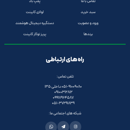
تماس با ما
پمپ باد
سبد خرید
لولای کابینت
ورود و عضویت
دستگیره دیجیتال هوشمند
برندها
پریز توکار کابینت
راه های ارتباطی
تلفن تماس:
051-91009080 داخلی 135
09100312812
09917964587
051-37291839
شبکه های اجتماعی ما: