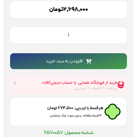
2,698,000
تومان
انبر
دست
مینی
10
کاره
افزودن به سبد خرید
(اورست)
کنزاکس
مدل
KMF-
108
عدد
هر قسط با ترب‌پی:
674,500
تومان
۴ قسط ماهانه. بدون سود، چک و ضامن.
شناسه محصول:
2570057