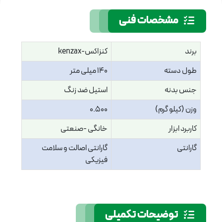
مشخصات فنی
برند
کنزاکس-kenzax
طول دسته
140 میلی متر
جنس بدنه
استیل ضد زنگ
وزن (کیلو گرم)
0.500
کاربرد ابزار
خانگی -صنعتی
گارانتی
گارانتی اصالت و سلامت
فیزیکی
توضیحات تکمیلی