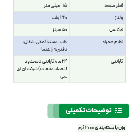
قطر صفحه
115 میلی متر
ولتاژ
220 ولت
فرکانس
50 هرتز
اقلام همراه
قاب، دسته کمکی، ذغال،
دفترچه راهنما
گارانتی
24 ماه گارانتی نامحدود
(تعداد دفعات) شرکت ان ای
سی
توضیحات تکمیلی
وزن با بسته‌بندی
2000 گرم