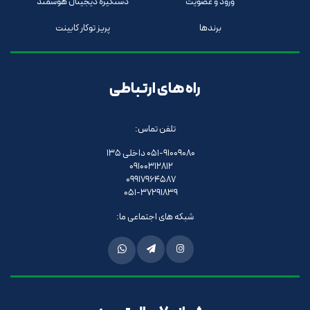
ورود و عضویت
دستگیره دیجیتال هوشمند
برندها
پریز توکار کابینت
راه های ارتباطی
تلفن تماس:
051-91009080 داخلی 135
09100312812
09917964587
051-37291839
شبکه های اجتماعی ما: