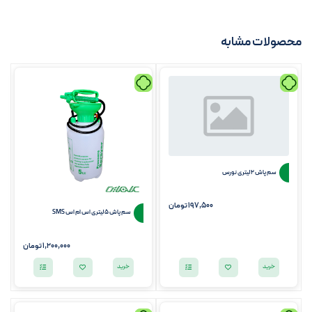
محصولات مشابه
سم پاش 2 لیتری نورس
197,500
تومان
سم پاش 5 لیتری اس ام اس SMS
1,200,000
تومان
خرید
خرید