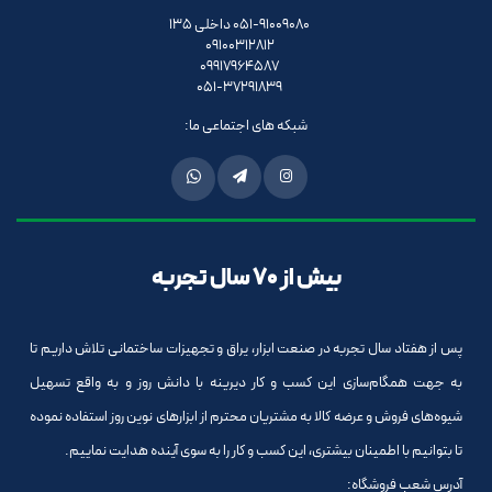
051-91009080 داخلی 135
09100312812
09917964587
051-37291839
شبکه های اجتماعی ما:
بیش از 70 سال تجربه
پس از هفتاد سال تجربه در صنعت ابزار، یراق و تجهیزات ساختمانی تلاش داریم تا
به جهت همگام‌سازی این کسب و کار دیرینه با دانش روز و به واقع تسهیل
شیوه‌های فروش و عرضه کالا به مشتریان محترم از ابزارهای نوین روز استفاده نموده
تا بتوانیم با اطمینان بیشتری، این کسب و کار را به سوی آینده هدایت نماییم.
آدرس شعب فروشگاه: