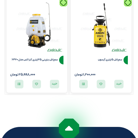
سمپاش 5 لیتری آیسون
سمپاش بنزینی 25 لیتری کنزاکس مدل 6420
1,200,000
تومان
25,998,000
تومان
خرید
خرید