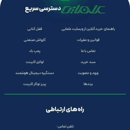
دسترسی سریع
راهنمای خرید آنلاین از وبسایت علمایی
قفل کتابی
قوانین و مقررات
کارواش صنعتی
تماس با ما
پمپ باد
سبد خرید
لولای کابینت
ورود و عضویت
دستگیره دیجیتال هوشمند
برندها
پریز توکار کابینت
راه های ارتباطی
تلفن تماس: