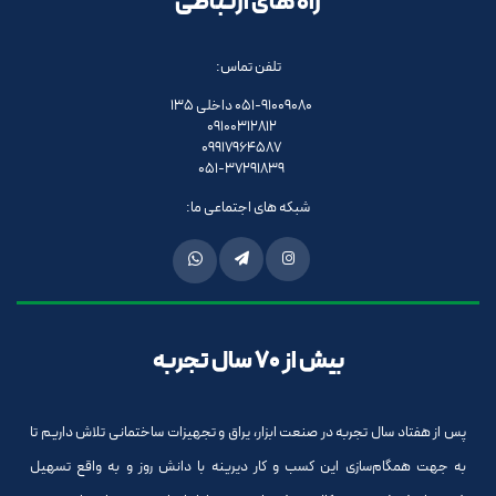
راه های ارتباطی
تلفن تماس:
051-91009080 داخلی 135
09100312812
09917964587
051-37291839
شبکه های اجتماعی ما:
بیش از 70 سال تجربه
پس از هفتاد سال تجربه در صنعت ابزار، یراق و تجهیزات ساختمانی تلاش داریم تا
به جهت همگام‌سازی این کسب و کار دیرینه با دانش روز و به واقع تسهیل