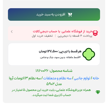
اتومات
آروا
افزودن به سبد خرید
مدل
5902
عدد
هر قسط با ترب‌پی:
127,500
تومان
۴ قسط ماهانه. بدون سود، چک و ضامن.
شناسه محصول:
1860026
خانه
/
لوازم جانبی
/
سه نظام و متعلقات
/ سه نظام 13 اتومات آروا
مدل 5902
همراه عزیز فروشگاه علمایی، بابت خرید این محصول
5
امتیاز در
حساب کاربری شما ثبت میگردد.