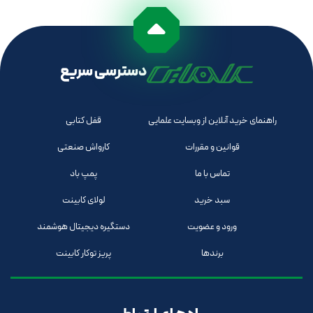
دسترسی سریع
راهنمای خرید آنلاین از وبسایت علمایی
قفل کتابی
قوانین و مقررات
کارواش صنعتی
تماس با ما
پمپ باد
سبد خرید
لولای کابینت
ورود و عضویت
دستگیره دیجیتال هوشمند
برندها
پریز توکار کابینت